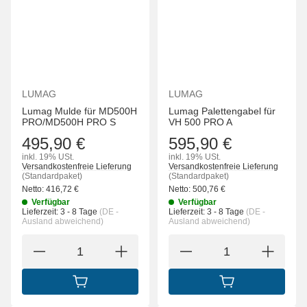
LUMAG
LUMAG
Lumag Mulde für MD500H
Lumag Palettengabel für
PRO/MD500H PRO S
VH 500 PRO A
495,90 €
595,90 €
inkl. 19% USt.
inkl. 19% USt.
Versandkostenfreie Lieferung
Versandkostenfreie Lieferung
(Standardpaket)
(Standardpaket)
Netto:
416,72
€
Netto:
500,76
€
Verfügbar
Verfügbar
Lieferzeit:
3 - 8 Tage
(DE -
Lieferzeit:
3 - 8 Tage
(DE -
Ausland abweichend)
Ausland abweichend)
IN DEN WARENKORB
IN DEN WARENK