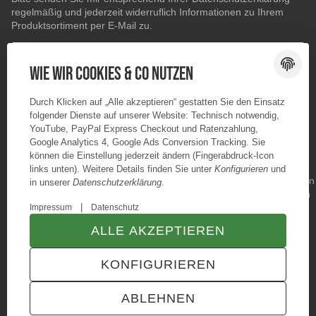
regelmäßig und jederzeit widerruflich Informationen zu Ihrem
Produktsortiment per E-Mail zu.
E-Mail-Adresse
ABONNIEREN
Wie wir Cookies & Co nutzen
Durch Klicken auf „Alle akzeptieren“ gestatten Sie den Einsatz
folgender Dienste auf unserer Website: Technisch notwendig,
YouTube, PayPal Express Checkout und Ratenzahlung,
Google Analytics 4, Google Ads Conversion Tracking. Sie
können die Einstellung jederzeit ändern (Fingerabdruck-Icon
links unten). Weitere Details finden Sie unter
Konfigurieren
und
in unserer
Datenschutzerklärung
.
|
Impressum
Datenschutz
ALLE AKZEPTIEREN
© Konzano GmbH
* Alle Preise inkl. gesetzlicher USt., zzgl.
Versand
KONFIGURIEREN
TECHNIK JTL-Shop Template
VERTRAG WIDERRUFEN
ABLEHNEN