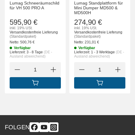
Lumag Schneeräumschild
Lumag Standplattform für
für VH 500 PRO A
Mini Dumper MD500 &
MD500H
595,90 €
274,90 €
inkl. 19% USt.
inkl. 19% USt.
Versandkostenfreie Lieferung
Versandkostenfreie Lieferung
(Standardpaket)
(Standardpaket)
Netto:
500,76
€
Netto:
231,01
€
Verfügbar
Verfügbar
Lieferzeit:
3 - 8 Tage
(DE -
Lieferzeit:
1 - 3 Werktage
(DE -
Ausland abweichend)
Ausland abweichend)
IN DEN WARENKORB
IN DEN WARENK
FOLGEN