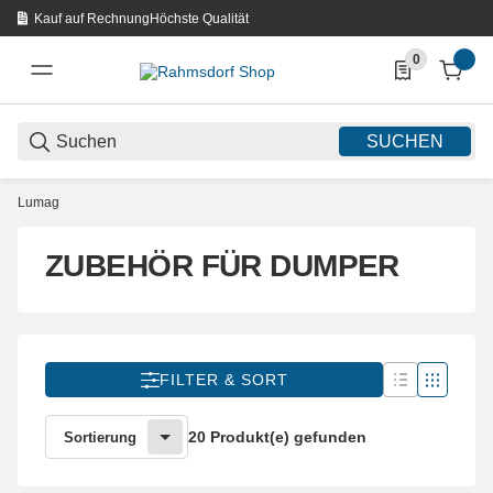
Kauf auf Rechnung
Höchste Qualität
0
0 Produkte in d
SUCHEN
Lumag
ZUBEHÖR FÜR DUMPER
FILTER & SORT
20 Produkt(e) gefunden
Sortierung