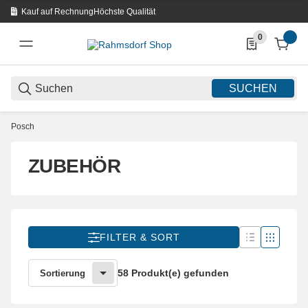
Kauf auf Rechnung
Höchste Qualität
0
0 Produkte in d
SUCHEN
Posch
ZUBEHÖR
FILTER & SORT
58 Produkt(e) gefunden
Sortierung