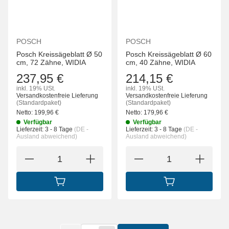
POSCH
POSCH
Posch Kreissägeblatt Ø 50
Posch Kreissägeblatt Ø 60
cm, 72 Zähne, WIDIA
cm, 40 Zähne, WIDIA
237,95 €
214,15 €
inkl. 19% USt.
inkl. 19% USt.
Versandkostenfreie Lieferung
Versandkostenfreie Lieferung
(Standardpaket)
(Standardpaket)
Netto:
199,96
€
Netto:
179,96
€
Verfügbar
Verfügbar
Lieferzeit:
3 - 8 Tage
(DE -
Lieferzeit:
3 - 8 Tage
(DE -
Ausland abweichend)
Ausland abweichend)
IN DEN WARENKORB
IN DEN WARENK