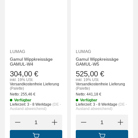
LUMAG
LUMAG
Gamul Wippkreissäge
Gamul Wippkreissäge
GAMUL-W4
GAMUL-W5
304,00 €
525,00 €
inkl. 19% USt.
inkl. 19% USt.
Versandkostenfreie Lieferung
Versandkostenfreie Lieferung
(Palette)
(Palette)
Netto:
255,46
€
Netto:
441,18
€
Verfügbar
Verfügbar
Lieferzeit:
3 - 8 Werktage
(DE -
Lieferzeit:
3 - 8 Werktage
(DE -
Ausland abweichend)
Ausland abweichend)
IN DEN WARENKORB
IN DEN WARENK