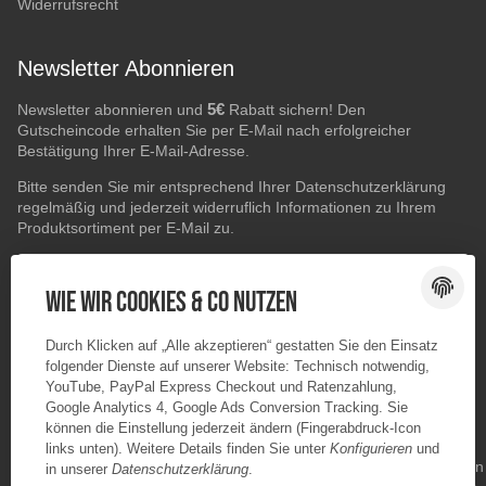
Widerrufsrecht
Newsletter Abonnieren
5€
Newsletter abonnieren und
Rabatt sichern! Den
Gutscheincode erhalten Sie per E-Mail nach erfolgreicher
Bestätigung Ihrer E-Mail-Adresse.
Bitte senden Sie mir entsprechend Ihrer
Datenschutzerklärung
regelmäßig und jederzeit widerruflich Informationen zu Ihrem
Produktsortiment per E-Mail zu.
E-Mail-Adresse
ABONNIEREN
Wie wir Cookies & Co nutzen
Durch Klicken auf „Alle akzeptieren“ gestatten Sie den Einsatz
folgender Dienste auf unserer Website: Technisch notwendig,
YouTube, PayPal Express Checkout und Ratenzahlung,
Google Analytics 4, Google Ads Conversion Tracking. Sie
können die Einstellung jederzeit ändern (Fingerabdruck-Icon
links unten). Weitere Details finden Sie unter
Konfigurieren
und
in unserer
Datenschutzerklärung
.