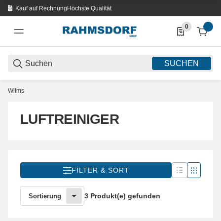
Kauf auf Rechnung
Höchste Qualität
0
0 Produkte in d
SUCHEN
Wilms
LUFTREINIGER
FILTER & SORT
3 Produkt(e) gefunden
Sortierung