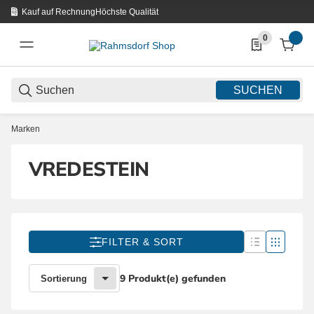
Kauf auf Rechnung
Höchste Qualität
0
0 Produkte in d
SUCHEN
Marken
VREDESTEIN
FILTER & SORT
9 Produkt(e) gefunden
Sortierung