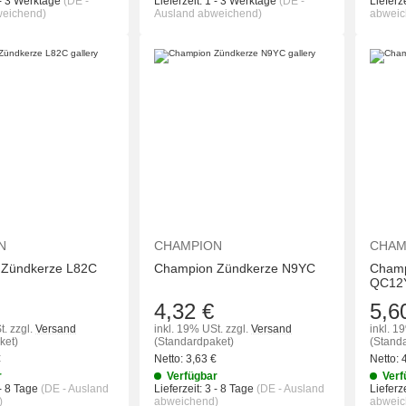
- 3 Werktage
(DE -
Lieferzeit:
1 - 3 Werktage
(DE -
Lieferze
weichend)
Ausland abweichend)
abweic
IN DEN WARENKORB
IN DEN WAREN
N
CHAMPION
CHAM
 Zündkerze L82C
Champion Zündkerze N9YC
Champ
QC12
4,32 €
5,6
t.
zzgl.
Versand
inkl. 19% USt.
zzgl.
Versand
inkl. 1
ket)
(Standardpaket)
(Stand
€
Netto:
3,63
€
Netto:
r
Verfügbar
Verf
- 8 Tage
(DE - Ausland
Lieferzeit:
3 - 8 Tage
(DE - Ausland
Lieferze
)
abweichend)
abweic