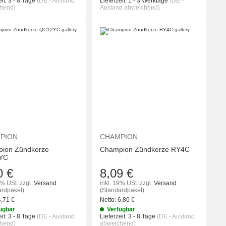
it:
3 - 8 Tage
(DE - Ausland
Lieferzeit:
1 - 3 Werktage
(DE -
hend)
Ausland abweichend)
KORB
IN DEN WARENKORB
IN DEN WA
PION
CHAMPION
ion Zündkerze
Champion Zündkerze RY4C
YC
0 €
8,09 €
9% USt.
zzgl.
Versand
inkl. 19% USt.
zzgl.
Versand
ardpaket)
(Standardpaket)
4,71
€
Netto:
6,80
€
ügbar
Verfügbar
it:
3 - 8 Tage
(DE - Ausland
Lieferzeit:
3 - 8 Tage
(DE - Ausland
hend)
abweichend)