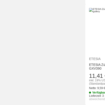
ETESIA
ETESIA Zü
GXV390
11,41 
inkl. 19% US
(Standardpa
Netto:
9,59
Verfügba
Lieferzeit:
3 
abweichend