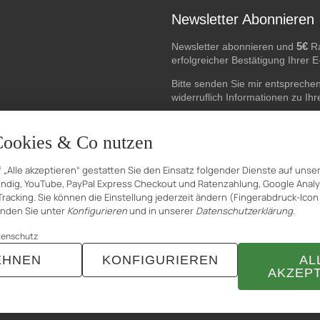
Newsletter Abonnieren
5€
Newsletter abonnieren und
Ra
erfolgreicher Bestätigung Ihrer 
Bitte senden Sie mir entspreche
widerruflich Informationen zu Ih
E-Mail-Adresse
Cookies & Co nutzen
f „Alle akzeptieren“ gestatten Sie den Einsatz folgender Dienste auf unse
dig, YouTube, PayPal Express Checkout und Ratenzahlung, Google Analyt
racking. Sie können die Einstellung jederzeit ändern (Fingerabdruck-Icon 
finden Sie unter
Konfigurieren
und in unserer
Datenschutzerklärung
.
tenschutz
EHNEN
KONFIGURIEREN
AL
AKZEP