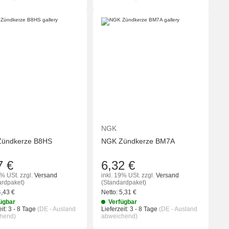
KORB
IN DEN WARENKORB
IN DEN WA
NGK
ündkerze B8HS
NGK Zündkerze BM7A
7 €
6,32 €
9% USt.
zzgl.
Versand
inkl. 19% USt.
zzgl.
Versand
ardpaket)
(Standardpaket)
4,43
€
Netto:
5,31
€
ügbar
Verfügbar
it:
3 - 8 Tage
(DE - Ausland
Lieferzeit:
3 - 8 Tage
(DE - Ausland
hend)
abweichend)