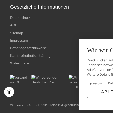
Gesetzliche Informationen
Datenschutz
AGB
Sitemap
Impressum
Batteriegesetzhinweise
Wie wir 
Barrierefreiheitserklärung
Durch Klicken au
Widerrufsrecht
Technisch notwen
Ads Conversion T
Weitere Details 
|
Impressum
Da
ABL
© Konzano GmbH
* Alle Preise inkl. gesetzlicher USt., zzgl.
Versand