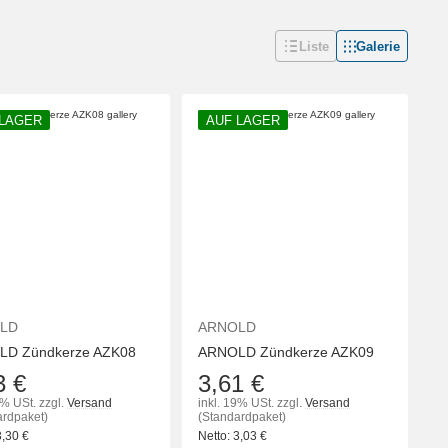
Liste
Galerie
 LAGER
AUF LAGER
LD
ARNOLD
D Zündkerze AZK08
ARNOLD Zündkerze AZK09
3 €
3,61 €
9% USt.
zzgl.
Versand
inkl. 19% USt.
zzgl.
Versand
ardpaket)
(Standardpaket)
3,30
€
Netto:
3,03
€