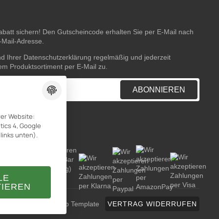
batt sichern! Den Gutscheincode erhalten Sie per E-Mail nach
E-Mail-Adresse.
nd Ihrer
Datenschutzerklärung
regelmäßig und jederzeit
rem Produktsortiment per E-Mail zu.
ABONNIEREN
rer Website:
ics 4, Google
links unten).
LE
TIEREN
TECHNIK JTL-Shop Template
VERTRAG WIDERRUFEN