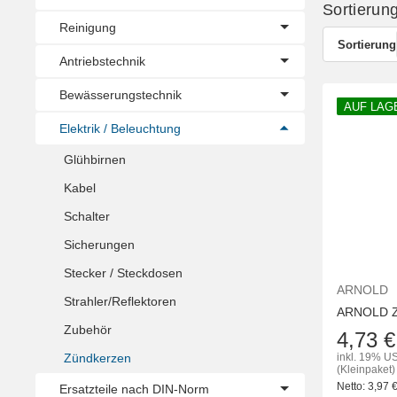
Sortierun
Reinigung
Sortierung
Antriebstechnik
Bewässerungstechnik
AUF LAG
Elektrik / Beleuchtung
Glühbirnen
Kabel
Schalter
Sicherungen
Stecker / Steckdosen
ARNOLD
Strahler/Reflektoren
ARNOLD Z
Zubehör
4,73 €
Zündkerzen
inkl. 19% US
(Kleinpaket)
Netto:
3,97
Ersatzteile nach DIN-Norm