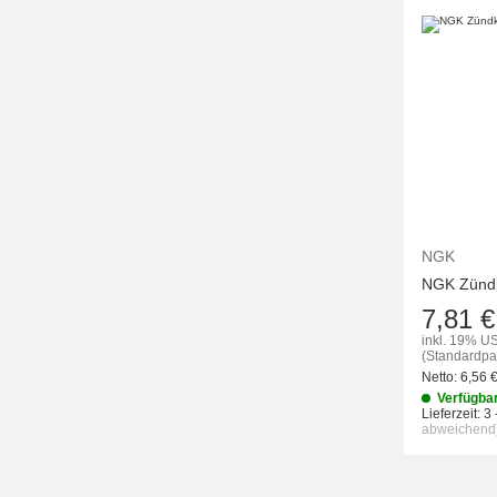
NGK
NGK Zünd
7,81 €
inkl. 19% US
(Standardpa
Netto:
6,56
Verfügba
Lieferzeit:
3 
abweichend