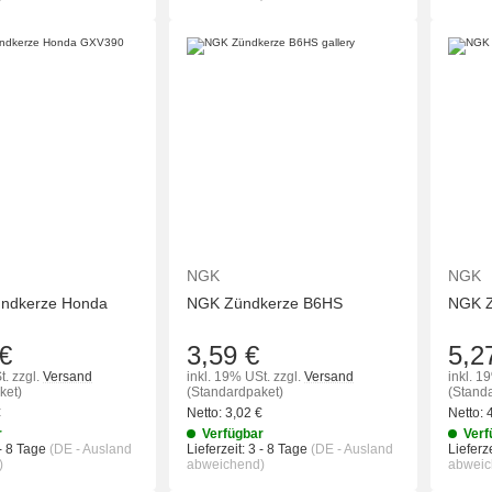
IN DEN WARENKORB
IN DEN WAREN
NGK
NGK
ndkerze Honda
NGK Zündkerze B6HS
NGK Z
€
3,59 €
5,2
t.
zzgl.
Versand
inkl. 19% USt.
zzgl.
Versand
inkl. 1
ket)
(Standardpaket)
(Stand
€
Netto:
3,02
€
Netto:
r
Verfügbar
Verf
- 8 Tage
(DE - Ausland
Lieferzeit:
3 - 8 Tage
(DE - Ausland
Lieferze
)
abweichend)
abweic