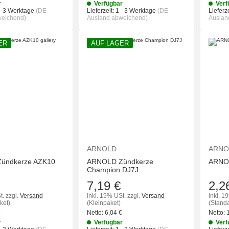
r
Verfügbar
Verf
- 3 Werktage
(DE -
Lieferzeit:
1 - 3 Werktage
(DE -
Lieferze
weichend)
Ausland abweichend)
Auslan
ER
AUF LAGER
IN DEN WARENKORB
IN DEN WAREN
ARNOLD
ARNO
ündkerze AZK10
ARNOLD Zündkerze
ARNO
Champion DJ7J
7,19 €
2,2
t.
zzgl.
Versand
inkl. 19% USt.
zzgl.
Versand
inkl. 1
ket)
(Kleinpaket)
(Stand
€
Netto:
6,04
€
Netto:
r
Verfügbar
Verf