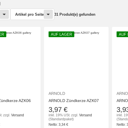
g
Artikel pro Seite
31 Produkt(e) gefunden
ER
AUF LAGER
AUF
ARNOLD
ARNO
ündkerze AZK06
ARNOLD Zündkerze AZK07
ARNOL
3,97 €
3,9
t.
zzgl.
Versand
inkl. 19% USt.
zzgl.
Versand
inkl. 1
(Standardpaket)
(Stand
€
Netto:
3,34
€
Netto: