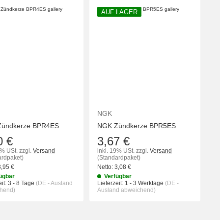
AUF LAGER
KORB
IN DEN WARENKORB
IN DEN WA
NGK
ündkerze BPR4ES
NGK Zündkerze BPR5ES
0 €
3,67 €
9% USt.
zzgl.
Versand
inkl. 19% USt.
zzgl.
Versand
ardpaket)
(Standardpaket)
3,95
€
Netto:
3,08
€
ügbar
Verfügbar
it:
3 - 8 Tage
(DE - Ausland
Lieferzeit:
1 - 3 Werktage
(DE -
hend)
Ausland abweichend)