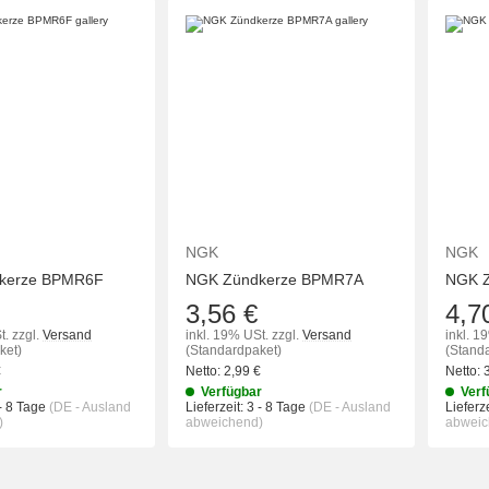
IN DEN WARENKORB
IN DEN WAREN
NGK
NGK
kerze BPMR6F
NGK Zündkerze BPMR7A
NGK Z
3,56 €
4,7
t.
zzgl.
Versand
inkl. 19% USt.
zzgl.
Versand
inkl. 1
ket)
(Standardpaket)
(Stand
€
Netto:
2,99
€
Netto:
r
Verfügbar
Verf
- 8 Tage
(DE - Ausland
Lieferzeit:
3 - 8 Tage
(DE - Ausland
Lieferze
)
abweichend)
abweic