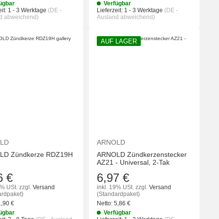
ügbar
Verfügbar
it:
1 - 3 Werktage
(DE -
Lieferzeit:
1 - 3 Werktage
(DE -
d abweichend)
Ausland abweichend)
AUF LAGER
KORB
IN DEN WARENKORB
IN DEN WA
LD
ARNOLD
LD Zündkerze RDZ19H
ARNOLD Zündkerzenstecker
AZ21 - Universal, 2-Tak
6 €
6,97 €
9% USt.
zzgl.
Versand
inkl. 19% USt.
zzgl.
Versand
ardpaket)
(Standardpaket)
1,90
€
Netto:
5,86
€
ügbar
Verfügbar