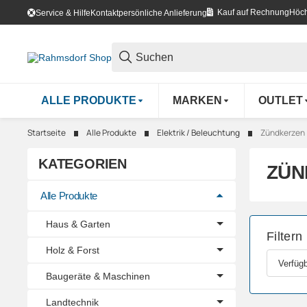
Kauf auf Rechnung
Höch
Service & Hilfe
Kontakt
persönliche Anlieferung
ALLE PRODUKTE
MARKEN
OUTLET
Startseite
Alle Produkte
Elektrik / Beleuchtung
Zündkerzen
KATEGORIEN
ZÜN
Alle Produkte
Haus & Garten
Filtern
Holz & Forst
Verfügb
Baugeräte & Maschinen
Landtechnik