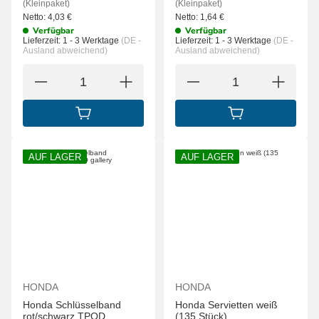
(Kleinpaket)
(Kleinpaket)
Netto:
4,03
€
Netto:
1,64
€
Verfügbar
Verfügbar
Lieferzeit:
1 - 3 Werktage
(DE -
Lieferzeit:
1 - 3 Werktage
(DE -
Ausland abweichend)
Ausland abweichend)
IN DEN WARENKORB
IN DEN WARENK
AUF LAGER
AUF LAGER
HONDA
HONDA
Honda Schlüsselband
Honda Servietten weiß
rot/schwarz TPOD
(135 Stück)