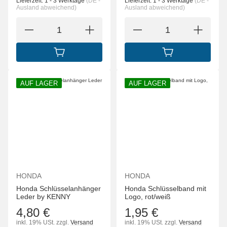
Lieferzeit:
1 - 3 Werktage
(DE -
Lieferzeit:
1 - 3 Werktage
(DE -
Ausland abweichend)
Ausland abweichend)
IN DEN WARENKORB
IN DEN WARENK
AUF LAGER
AUF LAGER
HONDA
HONDA
Honda Schlüsselanhänger
Honda Schlüsselband mit
Leder by KENNY
Logo, rot/weiß
4,80 €
1,95 €
inkl. 19% USt.
zzgl.
Versand
inkl. 19% USt.
zzgl.
Versand