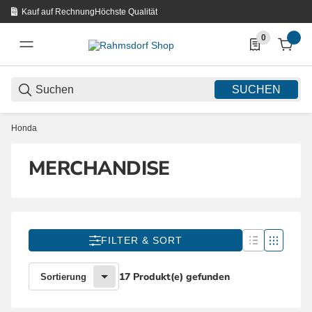
Kauf auf Rechnung
Höchste Qualität
0
0 Produkte in d
SUCHEN
Honda
MERCHANDISE
FILTER & SORT
17 Produkt(e) gefunden
Sortierung