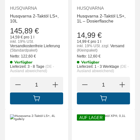
HUSQVARNA
HUSQVARNA
Husqvarna 2-Taktöl LS+,
Husqvarna 2-Taktöl LS+,
10L
1L – Dosierflasche
145,89 €
14,99 €
14,59 € pro 1 l
inkl. 19% USt.
14,99 € pro 1 l
Versandkostenfreie Lieferung
inkl. 19% USt.
zzgl.
Versand
(Standardpaket)
(Kleinpaket)
Netto:
122,60
€
Netto:
12,60
€
Verfügbar
Verfügbar
Lieferzeit:
3 - 8 Tage
(DE -
Lieferzeit:
1 - 3 Werktage
(DE -
Ausland abweichend)
Ausland abweichend)
IN DEN WARENKORB
IN DEN WARENK
AUF LAGER