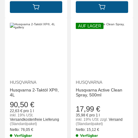
IN DEN WARENKORB
IN DEN WARENK
AUF LAGER
HUSQVARNA
HUSQVARNA
Husqvarna 2-Taktöl XP®,
Husqvarna Active Clean
4L
Spray, 500ml
90,50 €
17,99 €
22,63 € pro 1 l
inkl. 19% USt.
35,98 € pro 1 l
Versandkostenfreie Lieferung
inkl. 19% USt.
zzgl.
Versand
(Standardpaket)
(Standardpaket)
Netto:
76,05
€
Netto:
15,12
€
Verfügbar
Verfügbar