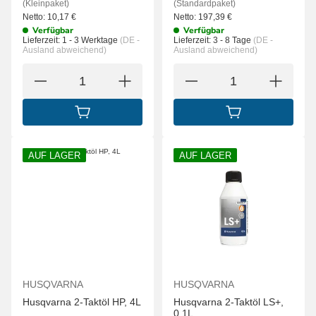
(Kleinpaket)
(Standardpaket)
Netto:
10,17
€
Netto:
197,39
€
Verfügbar
Verfügbar
Lieferzeit:
1 - 3 Werktage
(DE -
Lieferzeit:
3 - 8 Tage
(DE -
Ausland abweichend)
Ausland abweichend)
IN DEN WARENKORB
IN DEN WARENK
AUF LAGER
AUF LAGER
HUSQVARNA
HUSQVARNA
Husqvarna 2-Taktöl HP, 4L
Husqvarna 2-Taktöl LS+,
0,1L