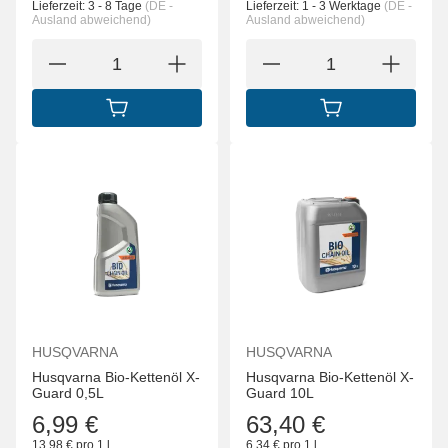
Lieferzeit:
3 - 8 Tage
(DE -
Lieferzeit:
1 - 3 Werktage
(DE -
Ausland abweichend)
Ausland abweichend)
IN DEN WARENKORB
IN DEN WARENK
HUSQVARNA
HUSQVARNA
Husqvarna Bio-Kettenöl X-
Husqvarna Bio-Kettenöl X-
Guard 0,5L
Guard 10L
6,99 €
63,40 €
13,98 € pro 1 l
6,34 € pro 1 l