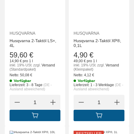
HUSQVARNA
HUSQVARNA
Husqvarna 2-Taktöl LS+,
Husqvarna 2-Taktöl XP®,
4L
0,1L
59,60 €
4,90 €
14,90 € pro 1 l
49,00 € pro 1 l
inkl. 19% USt.
zzgl.
Versand
inkl. 19% USt.
zzgl.
Versand
(Standardpaket)
(Kleinpaket)
Netto:
50,08
€
Netto:
4,12
€
Verfügbar
Verfügbar
Lieferzeit:
3 - 8 Tage
(DE -
Lieferzeit:
1 - 3 Werktage
(DE -
Ausland abweichend)
Ausland abweichend)
IN DEN WARENKORB
IN DEN WARENK
BESTSELLER