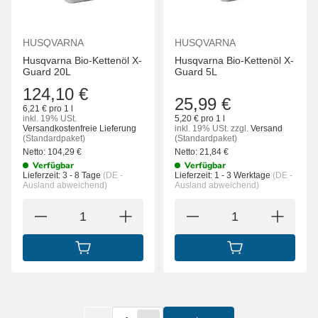
HUSQVARNA
HUSQVARNA
Husqvarna Bio-Kettenöl X-
Husqvarna Bio-Kettenöl X-
Guard 20L
Guard 5L
124,10 €
25,99 €
6,21 € pro 1 l
inkl. 19% USt.
5,20 € pro 1 l
Versandkostenfreie Lieferung
inkl. 19% USt.
zzgl.
Versand
(Standardpaket)
(Standardpaket)
Netto:
104,29
€
Netto:
21,84
€
Verfügbar
Verfügbar
Lieferzeit:
3 - 8 Tage
(DE -
Lieferzeit:
1 - 3 Werktage
(DE -
Ausland abweichend)
Ausland abweichend)
IN DEN WARENKORB
IN DEN WARENK