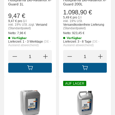
Husqvarna Bio-Kettenöl X-
Husqvarna Bio-Kettenöl X-
Guard 1L
Guard 200L
1.098,90 €
9,47 €
5,49 € pro 1 l
9,47 € pro 1 l
inkl. 19% USt.
inkl. 19% USt.
zzgl.
Versand
Versandkostenfreie Lieferung
(Standardpaket)
(Standardpaket)
Netto:
7,96
€
Netto:
923,45
€
Verfügbar
Verfügbar
Lieferzeit:
1 - 3 Werktage
(DE -
Lieferzeit:
3 - 8 Tage
(DE -
Ausland abweichend)
Ausland abweichend)
IN DEN WARENKORB
IN DEN WARENK
AUF LAGER