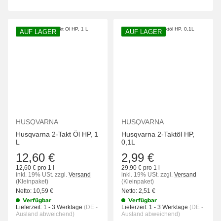
AUF LAGER
AUF LAGER
HUSQVARNA
HUSQVARNA
Husqvarna 2-Takt Öl HP, 1
Husqvarna 2-Taktöl HP,
L
0,1L
12,60 €
2,99 €
12,60 € pro 1 l
29,90 € pro 1 l
inkl. 19% USt.
zzgl.
Versand
inkl. 19% USt.
zzgl.
Versand
(Kleinpaket)
(Kleinpaket)
Netto:
10,59
€
Netto:
2,51
€
Verfügbar
Verfügbar
Lieferzeit:
1 - 3 Werktage
(DE -
Lieferzeit:
1 - 3 Werktage
(DE -
Ausland abweichend)
Ausland abweichend)