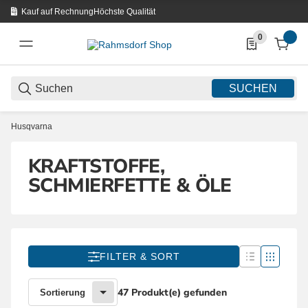
Kauf auf Rechnung
Höchste Qualität
0
0 Produkte in d
SUCHEN
Husqvarna
KRAFTSTOFFE,
SCHMIERFETTE & ÖLE
FILTER & SORT
47 Produkt(e) gefunden
Sortierung