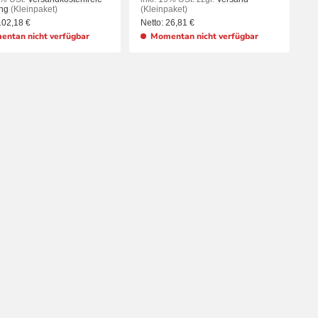
ung
(Kleinpaket)
(Kleinpaket)
102,18
€
Netto:
26,81
€
ntan nicht verfügbar
Momentan nicht verfügbar
ZUM ARTIKEL
ZUM ARTIKEL
KORB