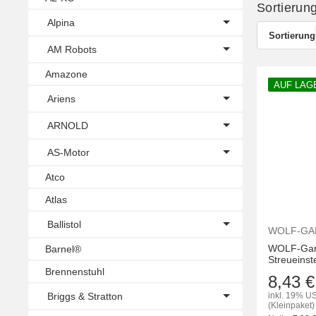
Sortierun
Alpina
Sortierung
AM Robots
Amazone
AUF LAG
Ariens
ARNOLD
AS-Motor
Atco
Atlas
Ballistol
WOLF-GA
WOLF-Gart
Barnel®
Streueinst
Brennenstuhl
8,43 €
Briggs & Stratton
inkl. 19% US
(Kleinpaket)