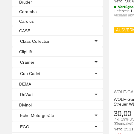
Netto:
7,08
Bruder
Verfügba
Lieferzeit:
1 
Caramba
Ausland ab
Carolus
AUSVER
CASE
Claas Collection
ClipLift
Cramer
Cub Cadet
DEMA
WOLF-GA
DeWalt
WOLF-Gart
Streuer W
Divinol
30,00 
Echo Motorgeräte
inkl. 19% US
(Kleinpaket)
EGO
Netto:
25,2