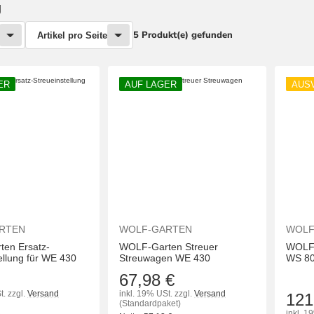
g
5 Produkt(e) gefunden
Artikel pro Seite
ER
AUF LAGER
AUS
RTEN
WOLF-GARTEN
WOLF
en Ersatz-
WOLF-Garten Streuer
WOLF-
ellung für WE 430
Streuwagen WE 430
WS 80
67,98 €
t.
zzgl.
Versand
inkl. 19% USt.
zzgl.
Versand
121
(Standardpaket)
inkl. 1