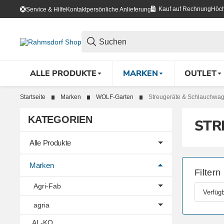
Kauf auf Rechnung
Höch
Service & Hilfe
Kontakt
persönliche Anlieferung
ALLE PRODUKTE
MARKEN
OUTLET
Startseite
Marken
WOLF-Garten
Streugeräte & Schlauchwa
KATEGORIEN
STR
Alle Produkte
Marken
Filtern
Agri-Fab
Verfügb
agria
AL-KO