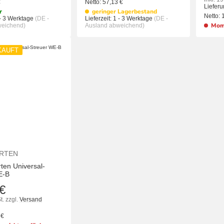
€
Netto:
57,13
€
Liefer
r
geringer Lagerbestand
Netto:
- 3 Werktage
(DE -
Lieferzeit:
1 - 3 Werktage
(DE -
Mome
weichend)
Ausland abweichend)
KAUFT
IN DEN WARENKORB
IN DEN WAREN
RTEN
en Universal-
E-B
€
t.
zzgl.
Versand
1
€