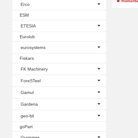
Momentan
Erco
ESM
ZU
ETESIA
Eurolub
eurosystems
Fiskars
FK Machinery
ForeSTeel
Gamul
Gardena
geo-bil
goPart
Grammer