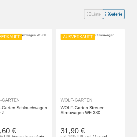
Liste
Galerie
VERKAUFT
AUSVERKAUFT
-GARTEN
WOLF-GARTEN
Garten Schlauchwagen
WOLF-Garten Streuer
 Z
Streuwagen WE 330
,60 €
31,90 €
9% USt.
Versandkostenfreie
inkl. 19% USt.
zzgl.
Versand