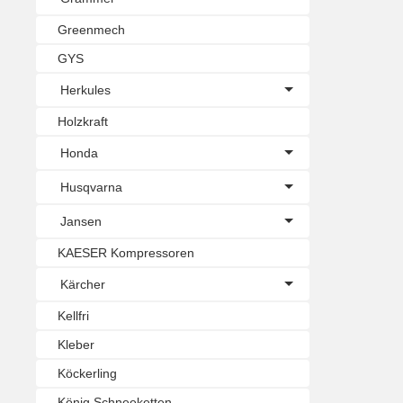
Greenmech
GYS
Herkules
Holzkraft
Honda
Husqvarna
Jansen
KAESER Kompressoren
Kärcher
Kellfri
Kleber
Köckerling
König Schneeketten