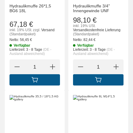
Hydraulikmuffe 26*1,5
Hydraulikmuffe 3/4"
BG6 18L
Innengewinde UNF
98,10 €
67,18 €
inkl. 19% USt.
inkl. 19% USt.
zzgl.
Versand
Versandkostenfreie Lieferung
(Standardpaket)
(Standardpaket)
Netto:
56,45
€
Netto:
82,44
€
Verfügbar
Verfügbar
Lieferzeit:
3 - 8 Tage
(DE -
Lieferzeit:
3 - 8 Tage
(DE -
Ausland abweichend)
Ausland abweichend)
IN DEN WARENKORB
IN DEN WARENK