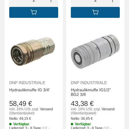
IN DEN WARENKORB
IN DEN WARENK
DNP INDUSTRIALE
DNP INDUSTRIALE
Hydraulikmuffe IG 3/4'
Hydraulikmuffe IG1/2"
BG2 3/8
58,49 €
43,38 €
inkl. 19% USt.
zzgl.
Versand
inkl. 19% USt.
zzgl.
Versand
(Standardpaket)
(Standardpaket)
Netto:
49,15
€
Netto:
36,45
€
Verfügbar
Verfügbar
Lieferzeit:
3 - 8 Tage
(DE -
Lieferzeit:
3 - 8 Tage
(DE -