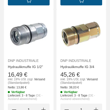
IN DEN WARENKORB
IN DEN WARENK
DNP INDUSTRIALE
DNP INDUSTRIALE
Hydraulikmuffe IG 1/2"
Hydraulikmuffe IG 3/4
16,49 €
45,26 €
inkl. 19% USt.
zzgl.
Versand
inkl. 19% USt.
zzgl.
Versand
(Standardpaket)
(Standardpaket)
Netto:
13,86
€
Netto:
38,03
€
Verfügbar
Verfügbar
Lieferzeit:
3 - 8 Tage
(DE -
Lieferzeit:
3 - 8 Tage
(DE -
Ausland abweichend)
Ausland abweichend)