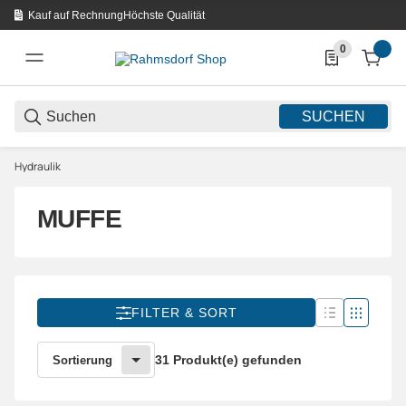
Kauf auf Rechnung
Höchste Qualität
0
0 Produkte in d
SUCHEN
Hydraulik
MUFFE
FILTER & SORT
31 Produkt(e) gefunden
Sortierung