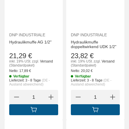
DNP INDUSTRIALE
DNP INDUSTRIALE
Hydraulikmuffe AG 1/2"
Hydraulikmuffe
doppeltwirkend UDK 1/2"
21,29 €
23,82 €
inkl. 19% USt.
zzgl.
Versand
inkl. 19% USt.
zzgl.
Versand
(Standardpaket)
(Standardpaket)
Netto:
17,89
€
Netto:
20,02
€
Verfügbar
Verfügbar
Lieferzeit:
3 - 8 Tage
(DE -
Lieferzeit:
3 - 8 Tage
(DE -
Ausland abweichend)
Ausland abweichend)
IN DEN WARENKORB
IN DEN WARENK