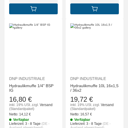
IN DEN WARENKORB
IN DEN WARENK
DNP INDUSTRIALE
DNP INDUSTRIALE
Hydraulikmuffe 1/4" BSP
Hydraulikmuffe 10L 16x1,5
IG
/ 36x2
16,80 €
19,72 €
inkl. 19% USt.
zzgl.
Versand
inkl. 19% USt.
zzgl.
Versand
(Standardpaket)
(Standardpaket)
Netto:
14,12
€
Netto:
16,57
€
Verfügbar
Verfügbar
Lieferzeit:
3 - 8 Tage
(DE -
Lieferzeit:
3 - 8 Tage
(DE -
Ausland abweichend)
Ausland abweichend)