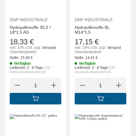
DNP INDUSTRIALE
DNP INDUSTRIALE
Hydraulikmuffe 35,5 /
Hydraulikmuffe 8L
18*1,5 AG
M14*1,5
18,33 €
17,15 €
inkl. 19% USt.
zzgl.
Versand
inkl. 19% USt.
zzgl.
Versand
(Standardpaket)
(Standardpaket)
Netto:
15,40
€
Netto:
14,41
€
Verfügbar
Verfügbar
Lieferzeit:
3 - 8 Tage
(DE -
Lieferzeit:
3 - 8 Tage
(DE -
Ausland abweichend)
Ausland abweichend)
IN DEN WARENKORB
IN DEN WARENK