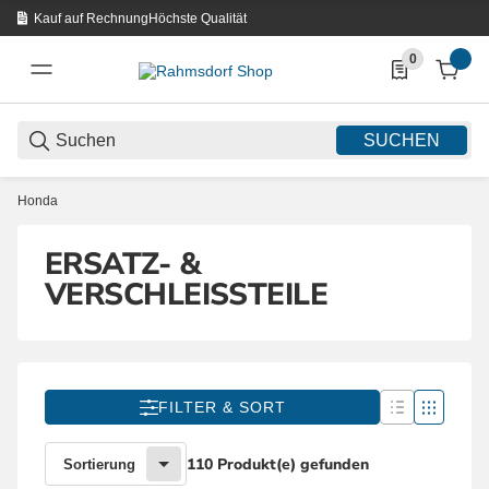
Kauf auf Rechnung
Höchste Qualität
0
0 Produkte in d
SUCHEN
Honda
ERSATZ- &
VERSCHLEISSTEILE
FILTER & SORT
110 Produkt(e) gefunden
Sortierung