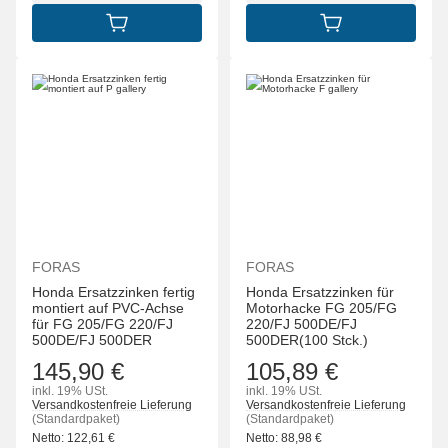
IN DEN WARENKORB
IN DEN WARENK
FORAS
FORAS
Honda Ersatzzinken fertig
Honda Ersatzzinken für
montiert auf PVC-Achse
Motorhacke FG 205/FG
für FG 205/FG 220/FJ
220/FJ 500DE/FJ
500DE/FJ 500DER
500DER(100 Stck.)
145,90 €
105,89 €
inkl. 19% USt.
inkl. 19% USt.
Versandkostenfreie Lieferung
Versandkostenfreie Lieferung
(Standardpaket)
(Standardpaket)
Netto:
122,61
€
Netto:
88,98
€