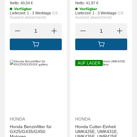
Netto:
40,04
€
Netto:
41,97
€
Verfügbar
Verfügbar
Lieferzeit:
1 - 3 Werktage
(DE -
Lieferzeit:
1 - 3 Werktage
(DE -
Ausland abweichend)
Ausland abweichend)
IN DEN WARENKORB
IN DEN WARENK
AUF LAGER
HONDA
HONDA
Honda Benzinfilter für
Honda Cutter-Einheit
GX25/GX35/GX50
UMK425E, UMK431E,
Motoren
UMK435E, UMR425E