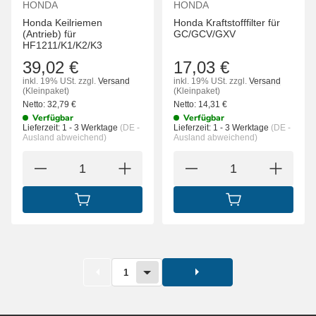
HONDA
HONDA
Honda Keilriemen
Honda Kraftstofffilter für
(Antrieb) für
GC/GCV/GXV
HF1211/K1/K2/K3
39,02 €
17,03 €
inkl. 19% USt.
zzgl.
Versand
inkl. 19% USt.
zzgl.
Versand
(Kleinpaket)
(Kleinpaket)
Netto:
32,79
€
Netto:
14,31
€
Verfügbar
Verfügbar
Lieferzeit:
1 - 3 Werktage
(DE -
Lieferzeit:
1 - 3 Werktage
(DE -
Ausland abweichend)
Ausland abweichend)
IN DEN WARENKORB
IN DEN WARENK
1