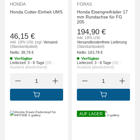
HONDA
FORAS
Honda Cutter-Einheit UMS
Honda Eisengreifräder 17
mm Rundachse für FG
205
194,90 €
46,15 €
inkl. 19% USt.
inkl. 19% USt.
zzgl.
Versand
Versandkostenfreie Lieferung
(Standardpaket)
(Standardpaket)
Netto:
38,78
€
Netto:
163,78
€
Verfügbar
Verfügbar
Lieferzeit:
3 - 8 Tage
(DE -
Lieferzeit:
3 - 8 Tage
(DE -
Ausland abweichend)
Ausland abweichend)
IN DEN WARENKORB
IN DEN WARENK
AUF LAGER