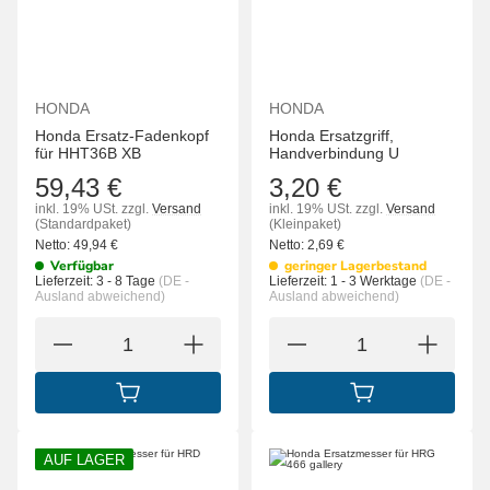
HONDA
HONDA
Honda Ersatz-Fadenkopf
Honda Ersatzgriff,
für HHT36B XB
Handverbindung U
59,43 €
3,20 €
inkl. 19% USt.
zzgl.
Versand
inkl. 19% USt.
zzgl.
Versand
(Standardpaket)
(Kleinpaket)
Netto:
49,94
€
Netto:
2,69
€
Verfügbar
geringer Lagerbestand
Lieferzeit:
3 - 8 Tage
(DE -
Lieferzeit:
1 - 3 Werktage
(DE -
Ausland abweichend)
Ausland abweichend)
IN DEN WARENKORB
IN DEN WARENK
AUF LAGER