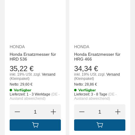
HONDA
HONDA
Honda Ersatzmesser für
Honda Ersatzmesser für
HRD 536
HRG 466
35,22 €
34,34 €
inkl. 19% USt.
zzgl.
Versand
inkl. 19% USt.
zzgl.
Versand
(Kleinpaket)
(Kleinpaket)
Netto:
29,60
€
Netto:
28,86
€
Verfügbar
Verfügbar
Lieferzeit:
1 - 3 Werktage
(DE -
Lieferzeit:
3 - 8 Tage
(DE -
Ausland abweichend)
Ausland abweichend)
IN DEN WARENKORB
IN DEN WARENK