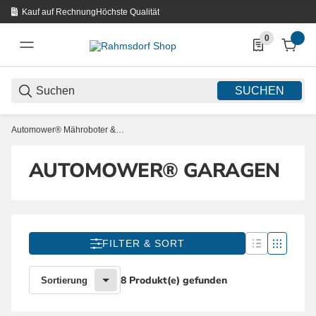
Kauf auf Rechnung
Höchste Qualität
0
0 Produkte in d
SUCHEN
Automower® Mähroboter & Zubehör
AUTOMOWER® GARAGEN
FILTER & SORT
8 Produkt(e) gefunden
Sortierung