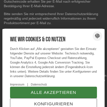
Gutscheincode erhalten Sie per E-Mail nach erfolgreicher
Bestätigung Ihrer E-Mail-Adresse.
Bitte senden Sie mir entsprechend Ihrer
Datenschutzerklärung
regelmäßig und jederzeit widerruflich Informationen zu Ihrem
Produktsortiment per E-Mail zu.
E-Mail-Adresse
ABONNIEREN
Wie wir Cookies & Co nutzen
Durch Klicken auf „Alle akzeptieren“ gestatten Sie den Einsatz
folgender Dienste auf unserer Website: Technisch notwendig,
YouTube, PayPal Express Checkout und Ratenzahlung,
Google Analytics 4, Google Ads Conversion Tracking. Sie
können die Einstellung jederzeit ändern (Fingerabdruck-Icon
links unten). Weitere Details finden Sie unter
Konfigurieren
und
in unserer
Datenschutzerklärung
.
|
Impressum
Datenschutz
ALLE AKZEPTIEREN
© Konzano GmbH
* Alle Preise inkl. gesetzlicher USt., zzgl.
Versand
KONFIGURIEREN
TECHNIK JTL-Shop Template
VERTRAG WIDERRUFEN