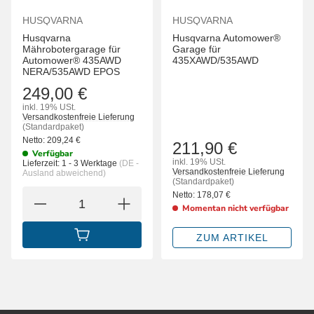
HUSQVARNA
HUSQVARNA
Husqvarna
Husqvarna Automower®
Mährobotergarage für
Garage für
Automower® 435AWD
435XAWD/535AWD
NERA/535AWD EPOS
249,00 €
inkl. 19% USt.
Versandkostenfreie Lieferung
(Standardpaket)
Netto:
209,24
€
211,90 €
Verfügbar
inkl. 19% USt.
Lieferzeit:
1 - 3 Werktage
(DE -
Versandkostenfreie Lieferung
Ausland abweichend)
(Standardpaket)
Netto:
178,07
€
Momentan nicht verfügbar
ZUM ARTIKEL
IN DEN WARENKORB