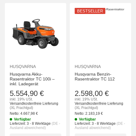
BESTSELLER
HUSQVARNA
HUSQVARNA
Husqvarna Akku-
Husqvarna Benzin-
Rasentraktor TC 100i –
Rasentraktor TC 112
inkl. Ladegerät
5.554,90 €
2.598,00 €
inkl. 19% USt.
inkl. 19% USt.
Versandkostenfreie Lieferung
Versandkostenfreie Lieferung
(XL Frachtgut)
(XL Frachtgut)
Netto:
4.667,98
€
Netto:
2.183,19
€
Verfügbar
Verfügbar
Lieferzeit:
3 - 8 Werktage
(DE -
Lieferzeit:
3 - 8 Werktage
(DE -
Ausland abweichend)
Ausland abweichend)