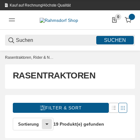
Kauf auf Rechnung
Höchste Qualität
0
0 Produkte in d
SUCHEN
Rasentraktoren, Rider & Nullwendekreismäher
RASENTRAKTOREN
FILTER & SORT
19 Produkt(e) gefunden
Sortierung