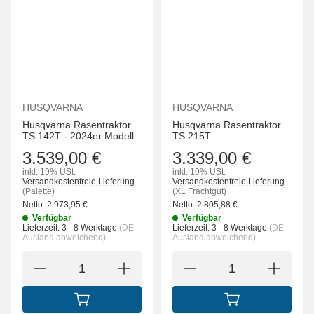
HUSQVARNA
HUSQVARNA
Husqvarna Rasentraktor
Husqvarna Rasentraktor
TS 142T - 2024er Modell
TS 215T
3.539,00 €
3.339,00 €
inkl. 19% USt.
inkl. 19% USt.
Versandkostenfreie Lieferung
Versandkostenfreie Lieferung
(Palette)
(XL Frachtgut)
Netto:
2.973,95
€
Netto:
2.805,88
€
Verfügbar
Verfügbar
Lieferzeit:
3 - 8 Werktage
(DE -
Lieferzeit:
3 - 8 Werktage
(DE -
Ausland abweichend)
Ausland abweichend)
IN DEN WARENKORB
IN DEN WARENK