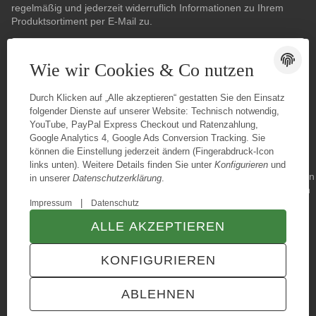
regelmäßig und jederzeit widerruflich Informationen zu Ihrem
Produktsortiment per E-Mail zu.
E-Mail-Adresse
ABONNIEREN
Wie wir Cookies & Co nutzen
Durch Klicken auf „Alle akzeptieren“ gestatten Sie den Einsatz
folgender Dienste auf unserer Website: Technisch notwendig,
YouTube, PayPal Express Checkout und Ratenzahlung,
Google Analytics 4, Google Ads Conversion Tracking. Sie
können die Einstellung jederzeit ändern (Fingerabdruck-Icon
links unten). Weitere Details finden Sie unter
Konfigurieren
und
in unserer
Datenschutzerklärung
.
|
Impressum
Datenschutz
ALLE AKZEPTIEREN
© Konzano GmbH
* Alle Preise inkl. gesetzlicher USt., zzgl.
Versand
KONFIGURIEREN
TECHNIK JTL-Shop Template
VERTRAG WIDERRUFEN
ABLEHNEN
ANMELDEN
MENÜ
WARENKORB