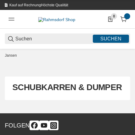
Kauf auf Rechnung
Höchste Qualität
0
0 Produkte in d
SUCHEN
Jansen
SCHUBKARREN & DUMPER
FOLGEN