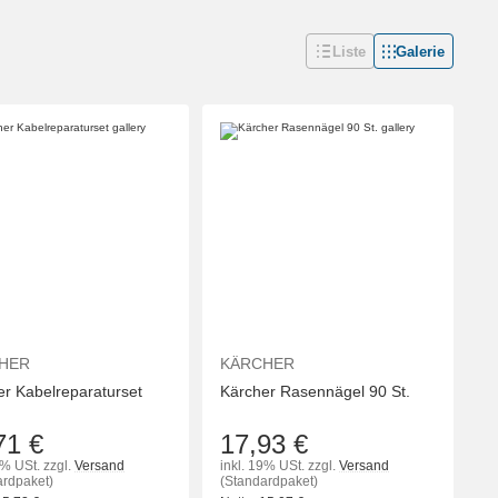
Liste
Galerie
HER
KÄRCHER
er Kabelreparaturset
Kärcher Rasennägel 90 St.
71 €
17,93 €
9% USt.
zzgl.
Versand
inkl. 19% USt.
zzgl.
Versand
ardpaket)
(Standardpaket)