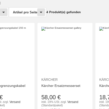
g
4 Produkt(e) gefunden
Artikel pro Seite
KÄRCHER
KÄRC
egrenzungskabel
Kärcher Ersatzmesserset
Kärch
€
58,00 €
18,
t.
zzgl.
Versand
inkl. 19% USt.
zzgl.
Versand
inkl. 1
ket)
(Standardpaket)
(Stand