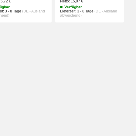
15,72
€
Netto:
15,07
€
ügbar
Verfügbar
it:
3 - 8 Tage
(DE - Ausland
Lieferzeit:
3 - 8 Tage
(DE - Ausland
hend)
abweichend)
KORB
IN DEN WARENKORB
IN DEN WA