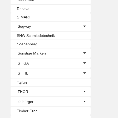
Rosava
S`MART
Segway
SHW Schmiedetechnik
Soepenberg
Sonstige Marken
STIGA
STIHL
Tajfun
THOR
tielbürger
Timber Croc