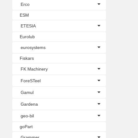
Erco
ESM
ETESIA
Eurolub
eurosystems
Fiskars
FK Machinery
ForeSTeel
Gamul
Gardena
geo-bil
goPart
Grammer