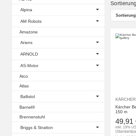
Sortierun
Alpina
Sortierung
AM Robots
Amazone
Ariens
ARNOLD
AS-Motor
Atco
Atlas
Ballistol
KÄRCHER
Kärcher B
Barnel®
150 m
Brennenstuhl
49,91 
Briggs & Stratton
inkl. 19% US
(Standardpa