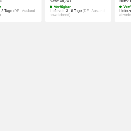
4
€
Netto:
48,74
€
Netto:
r
Verfügbar
Verf
- 8 Tage
(DE - Ausland
Lieferzeit:
3 - 8 Tage
(DE - Ausland
Lieferze
)
abweichend)
abweic
IN DEN WARENKORB
IN DEN WAREN