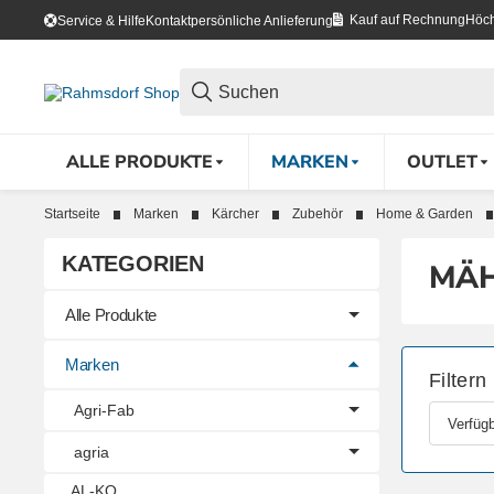
Kauf auf Rechnung
Höch
Service & Hilfe
Kontakt
persönliche Anlieferung
ALLE PRODUKTE
MARKEN
OUTLET
Startseite
Marken
Kärcher
Zubehör
Home & Garden
KATEGORIEN
MÄ
Alle Produkte
Marken
Filtern
Agri-Fab
Verfügb
agria
AL-KO