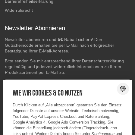
Barrierefreiheitserklärung
Widerrufsrecht
Newsletter Abonnieren
5€
Newsletter abonnieren und
Rabatt sichern! Den
Gutscheincode erhalten Sie per E-Mail nach erfolgreicher
Bestätigung Ihrer E-Mail-Adresse.
Bitte senden Sie mir entsprechend Ihrer
Datenschutzerklärung
regelmäßig und jederzeit widerruflich Informationen zu Ihrem
Produktsortiment per E-Mail zu.
E-Mail-Adresse
ABONNIEREN
Wie wir Cookies & Co nutzen
Durch Klicken auf „Alle akzeptieren“ gestatten Sie den Einsatz
folgender Dienste auf unserer Website: Technisch notwendig,
YouTube, PayPal Express Checkout und Ratenzahlung,
Google Analytics 4, Google Ads Conversion Tracking. Sie
können die Einstellung jederzeit ändern (Fingerabdruck-Icon
links unten). Weitere Details finden Sie unter
Konfigurieren
und