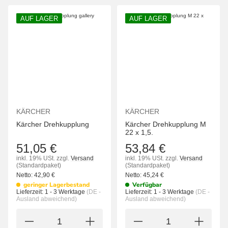
AUF LAGER
AUF LAGER
KÄRCHER
KÄRCHER
Kärcher Drehkupplung
Kärcher Drehkupplung M
22 x 1,5.
51,05 €
53,84 €
inkl. 19% USt.
zzgl.
Versand
inkl. 19% USt.
zzgl.
Versand
(Standardpaket)
(Standardpaket)
Netto:
42,90
€
Netto:
45,24
€
geringer Lagerbestand
Verfügbar
Lieferzeit:
1 - 3 Werktage
(DE -
Lieferzeit:
1 - 3 Werktage
(DE -
Ausland abweichend)
Ausland abweichend)