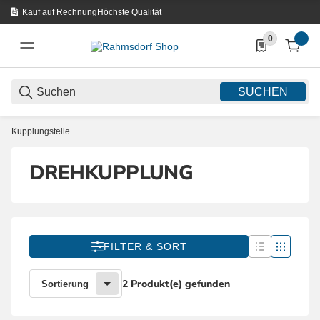
Kauf auf Rechnung
Höchste Qualität
0
0 Produkte in d
SUCHEN
Kupplungsteile
DREHKUPPLUNG
FILTER & SORT
2 Produkt(e) gefunden
Sortierung