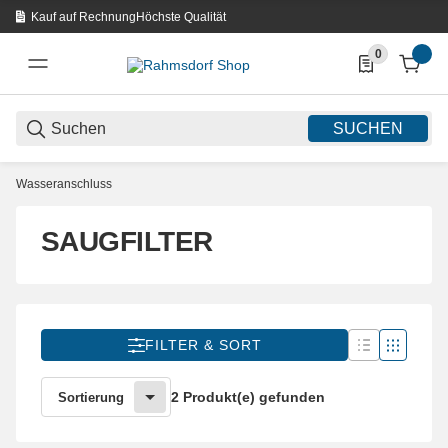
Kauf auf Rechnung
Höchste Qualität
0
0 Produkte in d
SUCHEN
Wasseranschluss
SAUGFILTER
FILTER & SORT
2 Produkt(e) gefunden
Sortierung