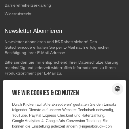
Barrierefreiheitserklärung
Widerrufsrecht
Newsletter Abonnieren
5€
Newsletter abonnieren und
Rabatt sichern! Den
Gutscheincode erhalten Sie per E-Mail nach erfolgreicher
Bestätigung Ihrer E-Mail-Adresse.
Bitte senden Sie mir entsprechend Ihrer
Datenschutzerklärung
regelmäßig und jederzeit widerruflich Informationen zu Ihrem
Produktsortiment per E-Mail zu.
E-Mail-Adresse
ABONNIEREN
Wie wir Cookies & Co nutzen
Durch Klicken auf „Alle akzeptieren“ gestatten Sie den Einsatz
folgender Dienste auf unserer Website: Technisch notwendig,
YouTube, PayPal Express Checkout und Ratenzahlung,
Google Analytics 4, Google Ads Conversion Tracking. Sie
können die Einstellung jederzeit ändern (Fingerabdruck-Icon