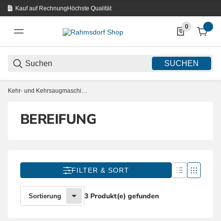
Kauf auf Rechnung
Höchste Qualität
0
0 Produkte in d
SUCHEN
Kehr- und Kehrsaugmaschinen
BEREIFUNG
FILTER & SORT
3 Produkt(e) gefunden
Sortierung