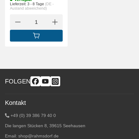
Lieferzeit:
3 - 8 Tage
(DE -
Ausland abweichend)
IN DEN WARENKORB
FOLGEN
Kontakt
+49 (0) 39 386 79 40 0
Die langen Stücken 8, 39615 Seehausen
Email:
shop@rahmsdorf.de