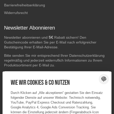
Barrierefreiheitserklärung
Widerrufsrecht
Newsletter Abonnieren
5€
Newsletter abonnieren und
Rabatt sichern! Den
Gutscheincode erhalten Sie per E-Mail nach erfolgreicher
Bestätigung Ihrer E-Mail-Adresse.
Bitte senden Sie mir entsprechend Ihrer
Datenschutzerklärung
regelmäßig und jederzeit widerruflich Informationen zu Ihrem
Produktsortiment per E-Mail zu.
E-Mail-Adresse
ABONNIEREN
Wie wir Cookies & Co nutzen
Durch Klicken auf „Alle akzeptieren“ gestatten Sie den Einsatz
folgender Dienste auf unserer Website: Technisch notwendig,
YouTube, PayPal Express Checkout und Ratenzahlung,
Google Analytics 4, Google Ads Conversion Tracking. Sie
können die Einstellung jederzeit ändern (Fingerabdruck-Icon