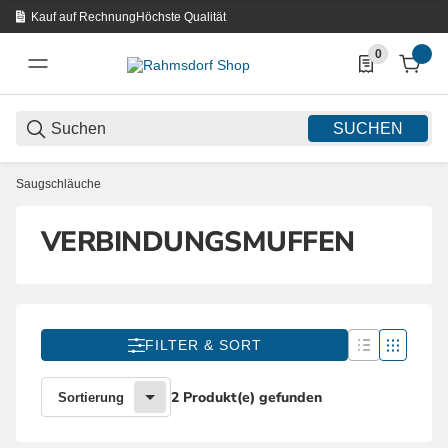
Kauf auf Rechnung
Höchste Qualität
0
0 Produkte in d
SUCHEN
Saugschläuche
VERBINDUNGSMUFFEN
FILTER & SORT
2 Produkt(e) gefunden
Sortierung