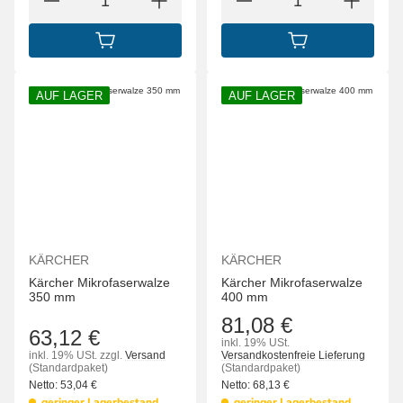
IN DEN WARENKORB
IN DEN WARENK
AUF LAGER
AUF LAGER
KÄRCHER
KÄRCHER
Kärcher Mikrofaserwalze
Kärcher Mikrofaserwalze
350 mm
400 mm
81,08 €
63,12 €
inkl. 19% USt.
inkl. 19% USt.
zzgl.
Versand
Versandkostenfreie Lieferung
(Standardpaket)
(Standardpaket)
Netto:
53,04
€
Netto:
68,13
€
geringer Lagerbestand
geringer Lagerbestand