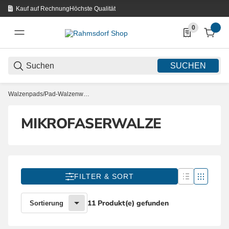
Kauf auf Rechnung
Höchste Qualität
0
0 Produkte in d
SUCHEN
Walzenpads/Pad-Walzenwelle
MIKROFASERWALZE
FILTER & SORT
11 Produkt(e) gefunden
Sortierung