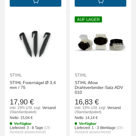
IN DEN WARENKORB
IN DEN WARENK
AUF LAGER
STIHL
STIHL
STIHL Fixiernägel Ø 3,4
STIHL iMow
mm / 75
Drahtverbinder-Satz ADV
010
17,90 €
16,83 €
inkl. 19% USt.
zzgl.
Versand
inkl. 19% USt.
zzgl.
Versand
(Standardpaket)
(Standardpaket)
Netto:
15,04
€
Netto:
14,14
€
Verfügbar
Verfügbar
Lieferzeit:
3 - 8 Tage
(DE -
Lieferzeit:
1 - 3 Werktage
(DE -
Ausland abweichend)
Ausland abweichend)