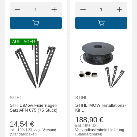
IN DEN WARENKORB
IN DEN WARENK
AUF LAGER
STIHL
STIHL
STIHL iMow Fixiernägel-
STIHL iMOW Installations-
Satz AFN 075 (75 Stück)
Kit L
188,90 €
14,54 €
inkl. 19% USt.
inkl. 19% USt.
zzgl.
Versand
Versandkostenfreie Lieferung
(Standardpaket)
(Standardpaket)