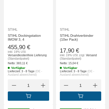
STIHL
STIHL
STIHL Dockingstation
STIHL Drahtverbinder
IMOW 3, 4
(10er Pack)
455,90 €
17,90 €
inkl. 19% USt.
Versandkostenfreie Lieferung
inkl. 19% USt.
zzgl.
Versand
(Standardpaket)
(Standardpaket)
Netto:
383,11
€
Netto:
15,04
€
Verfügbar
Verfügbar
Lieferzeit:
3 - 8 Tage
(DE -
Lieferzeit:
3 - 8 Tage
(DE -
Ausland abweichend)
Ausland abweichend)
IN DEN WARENKORB
IN DEN WARENK