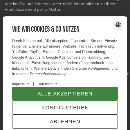
regelmäßig und jederzeit widerruflich Informationen zu Ihrem
Produktsortiment per E-Mail zu.
E-Mail-Adresse
ABONNIEREN
Wie wir Cookies & Co nutzen
Durch Klicken auf „Alle akzeptieren“ gestatten Sie den Einsatz
folgender Dienste auf unserer Website: Technisch notwendig,
YouTube, PayPal Express Checkout und Ratenzahlung,
Google Analytics 4, Google Ads Conversion Tracking. Sie
können die Einstellung jederzeit ändern (Fingerabdruck-Icon
links unten). Weitere Details finden Sie unter
Konfigurieren
und
in unserer
Datenschutzerklärung
.
|
Impressum
Datenschutz
ALLE AKZEPTIEREN
© Konzano GmbH
* Alle Preise inkl. gesetzlicher USt., zzgl.
Versand
KONFIGURIEREN
TECHNIK JTL-Shop Template
VERTRAG WIDERRUFEN
ABLEHNEN
ANMELDEN
MENÜ
WARENKORB