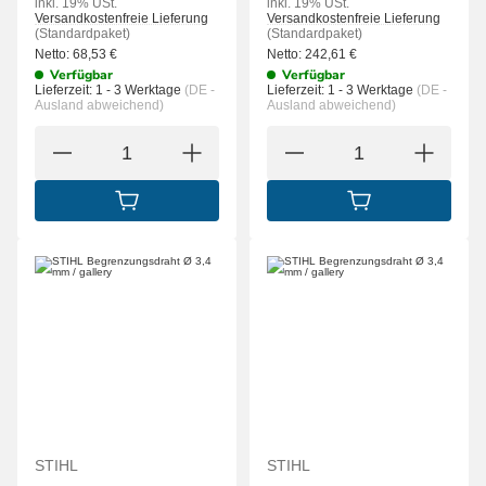
inkl. 19% USt.
inkl. 19% USt.
Versandkostenfreie Lieferung
Versandkostenfreie Lieferung
(Standardpaket)
(Standardpaket)
Netto:
68,53
€
Netto:
242,61
€
Verfügbar
Verfügbar
Lieferzeit:
1 - 3 Werktage
(DE -
Lieferzeit:
1 - 3 Werktage
(DE -
Ausland abweichend)
Ausland abweichend)
IN DEN WARENKORB
IN DEN WARENK
STIHL
STIHL