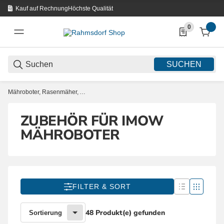
Kauf auf Rechnung
Höchste Qualität
0
0 Produkte in d
SUCHEN
Mähroboter, Rasenmäher, Aufsitzmäher und Rasenl...
ZUBEHÖR FÜR IMOW
MÄHROBOTER
FILTER & SORT
48 Produkt(e) gefunden
Sortierung