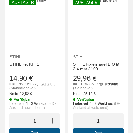
AUF LAGER
AUF LAGER
STIHL
STIHL
STIHL Fix KIT 1
STIHL Fixiernägel BIO Ø
3,4 mm / 100
14,90 €
29,96 €
inkl. 19% USt.
zzgl.
Versand
inkl. 19% USt.
zzgl.
Versand
(Standardpaket)
(Kleinpaket)
Netto:
12,52
€
Netto:
25,18
€
Verfügbar
Verfügbar
Lieferzeit:
1 - 3 Werktage
(DE -
Lieferzeit:
1 - 3 Werktage
(DE -
Ausland abweichend)
Ausland abweichend)