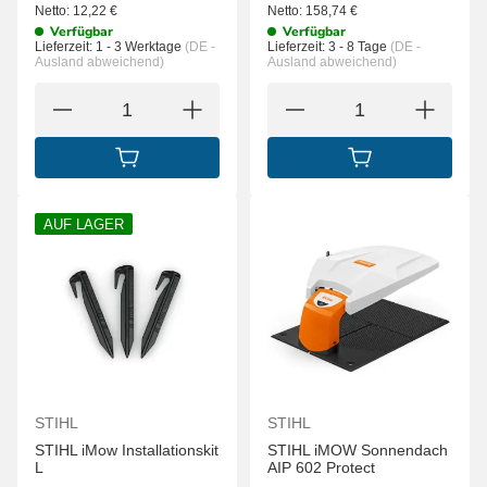
Netto:
12,22
€
Netto:
158,74
€
Verfügbar
Verfügbar
Lieferzeit:
1 - 3 Werktage
(DE -
Lieferzeit:
3 - 8 Tage
(DE -
Ausland abweichend)
Ausland abweichend)
IN DEN WARENKORB
IN DEN WARENK
AUF LAGER
STIHL
STIHL
STIHL iMow Installationskit
STIHL iMOW Sonnendach
L
AIP 602 Protect